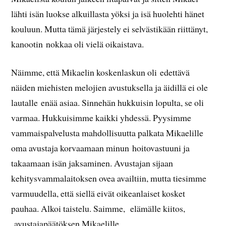
lähti isän luokse alkuillasta yöksi ja isä huolehti hänet
kouluun. Mutta tämä järjestely ei selvästikään riittänyt,
kanootin nokkaa oli vielä oikaistava.
Näimme, että Mikaelin koskenlaskun oli edettävä
näiden miehisten melojien avustuksella ja äidillä ei ole
lautalle enää asiaa. Sinnehän hukkuisin lopulta, se oli
varmaa. Hukkuisimme kaikki yhdessä. Pyysimme
vammaispalvelusta mahdollisuutta palkata Mikaelille
oma avustaja korvaamaan minun hoitovastuuni ja
takaamaan isän jaksaminen. Avustajan sijaan
kehitysvammalaitoksen ovea availtiin, mutta tiesimme
varmuudella, että siellä eivät oikeanlaiset kosket
pauhaa. Alkoi taistelu. Saimme, elämälle kiitos,
avustajapäätöksen Mikaelille.