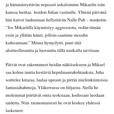
ja hämmästyttävän nopeasti uskalsimme Mikaelin isän
kanssa luottaa hoidon Juhan vastuulle. Yhtenä päivänä
hän kaivoi laukustaan hellyttävän Nalle Puh – maskotin.
”Jos Mikaelilla käynnistyy aggressiota, vedän tämän
esiin ja yllätän hänet, jolloin saamme moodin
katkeamaan.” Minua hymyilytti, juuri tätä
aloitteellisuutta ja luovuutta tällä matkalla tarvitaan.
Päivät ovat rakentuneet heidän näköisekseen ja Mikael
saa kolme tuntia kestäviä hepulinaurukohtauksia. Juha
soittelee kitaraa, laulaa upeasti ja pirtää mielenkiintoisia
fantasiahahmoja. Yläkerrassa on hiljaista. Siellä he
molemmat piirtävät omia teoksiaan, kodissani luodaan
taidetta. Niin taianomaisesti he ovat koskea yhdessä
laskeneet.