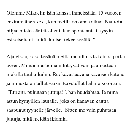
Olemme Mikaelin isän kanssa ihmeissään. 15 vuoteen
ensimmäinen kesä, kun meillä on omaa aikaa. Nauroin
hiljaa mielessäni itselleni, kun spontaanisti kysyin
esikoiseltani ”mitä ihmiset tekee kesällä?”.
Ajatelkaa, koko kesänä meillä on tullut yksi ainoa potku
oveen. Minun mustelmani liittyvät vain ja ainostaan
mökillä touhuiluihin. Ruokavastaavana käväisen kotona
ja minusta on tullut varsin tervetullut hahmo kotonani.
”Tuu äiti, puhutaan juttuja!”, hän huudahtaa. Ja minä
astun hymyillen lautalle, joka on kanavan kautta
saapunut tyynelle järvelle. Sitten me vain puhutaan
juttuja, niitä meidän ikiomia.