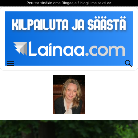
Perusta sinäkin oma Blogaaja.fi blogi ilmaiseksi >>