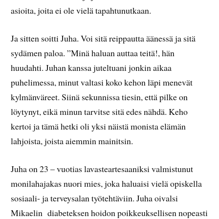
asioita, joita ei ole vielä tapahtunutkaan.
Ja sitten soitti Juha. Voi sitä reippautta äänessä ja sitä
sydämen paloa. ”Minä haluan auttaa teitä!, hän
huudahti. Juhan kanssa juteltuani jonkin aikaa
puhelimessa, minut valtasi koko kehon läpi menevät
kylmänväreet. Siinä sekunnissa tiesin, että pilke on
löytynyt, eikä minun tarvitse sitä edes nähdä. Keho
kertoi ja tämä hetki oli yksi näistä monista elämän
lahjoista, joista aiemmin mainitsin.
Juha on 23 – vuotias lavasteartesaaniksi valmistunut
monilahajakas nuori mies, joka haluaisi vielä opiskella
sosiaali- ja terveysalan työtehtäviin. Juha oivalsi
Mikaelin diabeteksen hoidon poikkeuksellisen nopeasti