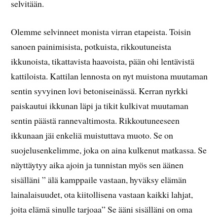
selvitään.
Olemme selvinneet monista virran etapeista. Toisin
sanoen painimisista, potkuista, rikkoutuneista
ikkunoista, tikattavista haavoista, pään ohi lentävistä
kattiloista. Kattilan lennosta on nyt muistona muutaman
sentin syvyinen lovi betoniseinässä. Kerran nyrkki
paiskautui ikkunan läpi ja tikit kulkivat muutaman
sentin päästä rannevaltimosta. Rikkoutuneeseen
ikkunaan jäi enkeliä muistuttava muoto. Se on
suojelusenkelimme, joka on aina kulkenut matkassa. Se
näyttäytyy aika ajoin ja tunnistan myös sen äänen
sisälläni ” älä kamppaile vastaan, hyväksy elämän
lainalaisuudet, ota kiitollisena vastaan kaikki lahjat,
joita elämä sinulle tarjoaa” Se ääni sisälläni on oma