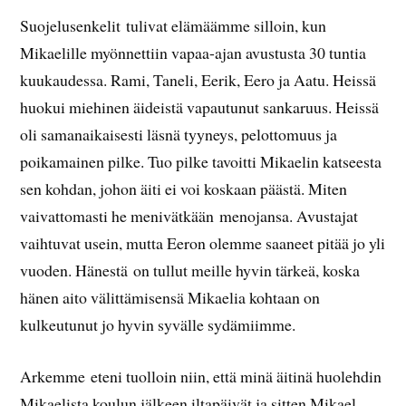
Suojelusenkelit tulivat elämäämme silloin, kun
Mikaelille myönnettiin vapaa-ajan avustusta 30 tuntia
kuukaudessa. Rami, Taneli, Eerik, Eero ja Aatu. Heissä
huokui miehinen äideistä vapautunut sankaruus. Heissä
oli samanaikaisesti läsnä tyyneys, pelottomuus ja
poikamainen pilke. Tuo pilke tavoitti Mikaelin katseesta
sen kohdan, johon äiti ei voi koskaan päästä. Miten
vaivattomasti he menivätkään menojansa. Avustajat
vaihtuvat usein, mutta Eeron olemme saaneet pitää jo yli
vuoden. Hänestä on tullut meille hyvin tärkeä, koska
hänen aito välittämisensä Mikaelia kohtaan on
kulkeutunut jo hyvin syvälle sydämiimme.
Arkemme eteni tuolloin niin, että minä äitinä huolehdin
Mikaelista koulun jälkeen iltapäivät ja sitten Mikael