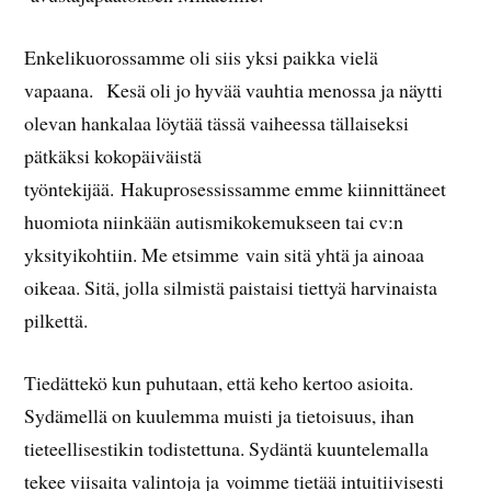
Enkelikuorossamme oli siis yksi paikka vielä
vapaana. Kesä oli jo hyvää vauhtia menossa ja näytti
olevan hankalaa löytää tässä vaiheessa tällaiseksi
pätkäksi kokopäiväistä
työntekijää. Hakuprosessissamme emme kiinnittäneet
huomiota niinkään autismikokemukseen tai cv:n
yksityikohtiin. Me etsimme vain sitä yhtä ja ainoaa
oikeaa. Sitä, jolla silmistä paistaisi tiettyä harvinaista
pilkettä.
Tiedättekö kun puhutaan, että keho kertoo asioita.
Sydämellä on kuulemma muisti ja tietoisuus, ihan
tieteellisestikin todistettuna. Sydäntä kuuntelemalla
tekee viisaita valintoja ja voimme tietää intuitiivisesti